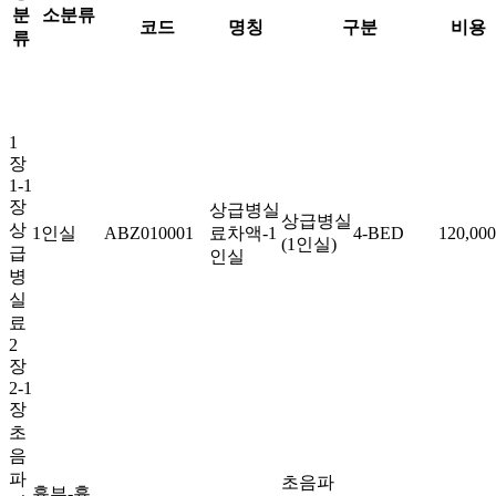
분
소분류
코드
명칭
구분
비용
류
1
장
1-1
장
상급병실
상급병실
상
1인실
ABZ010001
료차액-1
4-BED
120,000
(1인실)
급
인실
병
실
료
2
장
2-1
장
초
음
파
초음파
흉부-흉