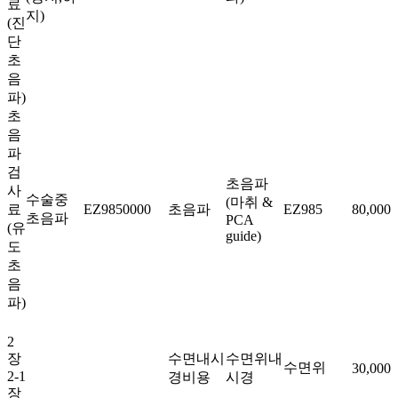
료
지)
(진
단
초
음
파)
초
음
파
검
초음파
사
수술중
(마취 &
료
EZ9850000
초음파
EZ985
80,000
초음파
PCA
(유
guide)
도
초
음
파)
2
장
수면내시
수면위내
수면위
30,000
2-1
경비용
시경
장