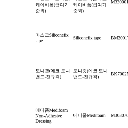
M330001
케이비폼(급여기
케이비폼(급여기
준외)
준외)
마스크Siliconefix
Siliconefix tape
BM2001
tape
토니켓(에코 토니
토니켓(에코 토니
BK700
밴드-전규격)
밴드-전규격)
메디폼Medifoam
메디폼Medifoam
M30307
Non-Adhesive
Dressing