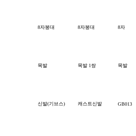
8자붕대
8자붕대
8자
목발
목발 1쌍
목발
신발(기브스)
캐스트신발
GB013