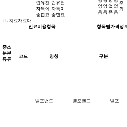
항
항
항
항
립유전
립유전
준
없
없
없
없
자특이
자특이
외
음
음
음
음
중합효
중합효
Ⅱ. 치료재료대
진료비용항목
항목별가격정보
중
소
분
분
코드
명칭
구분
류
류
벨포밴드
벨포밴드
벨포