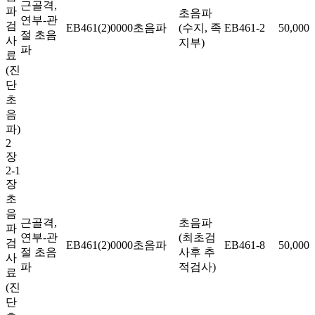
근골격,
파
초음파
연부-관
검
EB461(2)0000
초음파
(수지, 족
EB461-2
50,000
절 초음
사
지부)
파
료
(진
단
초
음
파)
2
장
2-1
장
초
음
근골격,
초음파
파
연부-관
(최초검
검
EB461(2)0000
초음파
EB461-8
50,000
절 초음
사후 추
사
파
적검사)
료
(진
단