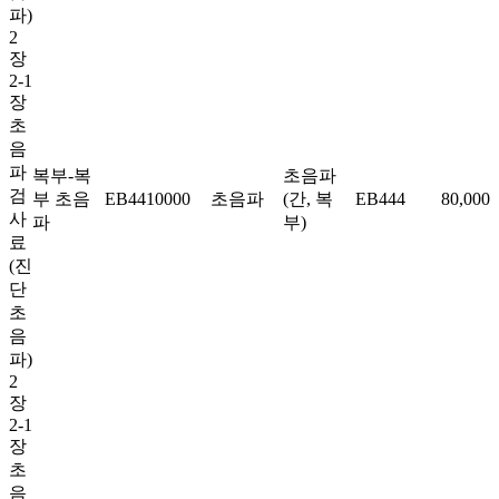
파)
2
장
2-1
장
초
음
파
복부-복
초음파
검
부 초음
EB4410000
초음파
(간, 복
EB444
80,000
사
파
부)
료
(진
단
초
음
파)
2
장
2-1
장
초
음