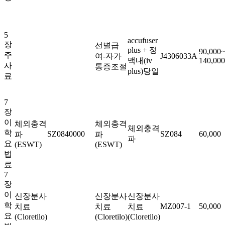
5
accufuser
장
선별급
plus + 정
90,000
주
여-자가
J4306033A
맥내(iv
140,000
사
통증조절
plus)당일
료
7
장
이
체외충격
체외충격
체외충격
학
SZ0840000
SZ084
60,000
파
파
파
요
(ESWT)
(ESWT)
법
료
7
장
이
신장분사
신장분사
신장분사
학
MZ007-1
50,000
치료
치료
치료
요
(Cloretilo)
(Cloretilo)
(Cloretilo)