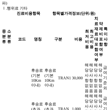
파)
Ⅰ.행위료 기타
진료비용항목
항목별가격정보(단위:원)
치
료
약
재
제
특
중
소
최
최
료
비
이
분
분
저
고
코드
명칭
구분
비용
대
포
사
류
류
비
비
포
함
항
용
용
함
여
여
부
부
해
해
해
해
급
당
당
당
당
후송료
후송료
여
사
사
사
사
(기본
(기본
기
TRAN1
30,000
10Km
10Km
항
항
항
항
준
이내)
이내)
없
없
없
없
외
음
음
음
음
해
해
해
해
급
당
당
당
당
여
후송료
후송료
사
사
사
사
기
TRAN
1,000
(초과
(초과