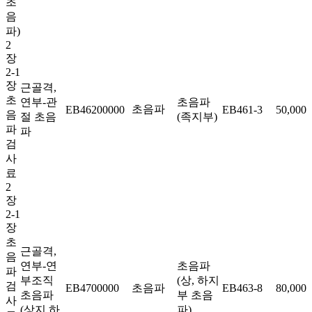
초
음
파)
2
장
2-1
장
근골격,
초
연부-관
초음파
초음파
EB46200000
EB461-3
50,000
음
절 초음
(족지부)
파
파
검
사
료
2
장
2-1
장
초
근골격,
음
연부-연
초음파
파
부조직
(상, 하지
검
EB4700000
초음파
EB463-8
80,000
초음파
부 초음
사
(상지,하
파)