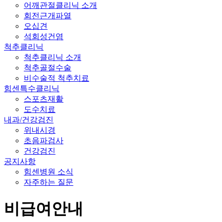
어깨관절클리닉 소개
회전근개파열
오십견
석회성건염
척추클리닉
척추클리닉 소개
척추골절수술
비수술적 척추치료
힘센특수클리닉
스포츠재활
도수치료
내과/건강검진
위내시경
초음파검사
건강검진
공지사항
힘센병원 소식
자주하는 질문
비급여안내