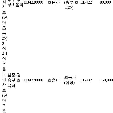
검
EB4220000
초음파
(흉부 초
EB422
80,000
부초음파
사
음파)
료
(진
단
초
음
파)
2
장
2-1
장
초
음
파
심장-경
초음파
검
흉부 초
EB4320000
초음파
EB432
150,000
(심장)
사
음파
료
(진
단
초
음