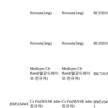
Novosis(1mg)
Novosis(1mg)
BC0301
Novosis(3mg)
Novosis(3mg)
BC0301
Medicpro Cb
Medicpro Cb
Band(멸균드레이
Band(멸균드레이
BK710
프-전규격)
프-전규격)
Cs Fix(MASK tube-
Cs Fix(MASK tube-
BM5104
BM5104WI
전규격)
전규격)
1