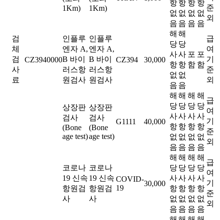
항
항
항
항
준
1Km)
1Km)
없
없
없
없
외
음
음
음
음
해
해
검
인플루
인플루
급
당
당
체
엔자 A,
엔자 A,
여
사
사
포
포
검
B 바이
B 바이
기
CZ3940000
CZ394
30,000
항
항
함
함
사
러스항
러스항
준
없
없
료
원검사
원검사
외
음
음
해
해
해
해
급
당
당
당
당
상장판
상장판
여
사
사
사
사
검사
검사
기
G1111
40,000
항
항
항
항
(Bone
(Bone
준
age test)
age test)
없
없
없
없
외
음
음
음
음
해
해
해
해
급
코로나
코로나
당
당
당
당
여
19 신속
19 신속
사
사
사
사
COVID-
기
30,000
19
항원검
항원검
항
항
항
항
준
사
사
없
없
없
없
외
음
음
음
음
해
해
해
해