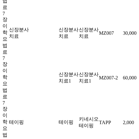
법
료
7
장
이
신장분사
신장분사
신장분사
학
MZ007
30,000
치료
치료
치료
요
법
료
7
장
이
신장분사
신장분사
학
MZ007-2
60,000
치료1
치료1
요
법
료
7
장
이
키네시오
학
테이핑
테이핑
TAPP
2,000
테이핑
요
법