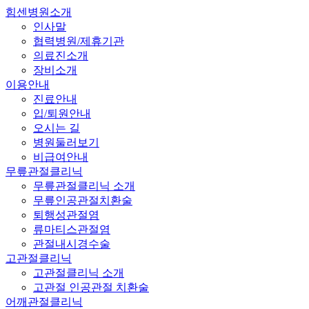
힘센병원소개
인사말
협력병원/제휴기관
의료진소개
장비소개
이용안내
진료안내
입/퇴원안내
오시는 길
병원둘러보기
비급여안내
무릎관절클리닉
무릎관절클리닉 소개
무릎인공관절치환술
퇴행성관절염
류마티스관절염
관절내시경수술
고관절클리닉
고관절클리닉 소개
고관절 인공관절 치환술
어깨관절클리닉