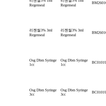
리젠씰3% 1ml
리젠씰3% 1ml
BM260
Regenseal
Regenseal
리젠씰3% 3ml
리젠씰3% 3ml
BM260
Regenseal
Regenseal
Osg Dbm Syringe
Osg Dbm Syringe
BC0101
1cc
1cc
Osg Dbm Syringe
Osg Dbm Syringe
BC0101
3cc
3cc