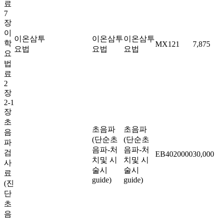
료
7
장
이
이온삼투
이온삼투
이온삼투
학
MX121
7,875
요법
요법
요법
요
법
료
2
장
2-1
장
초
초음파
초음파
음
(단순초
(단순초
파
음파-처
음파-처
검
EB4020000
30,000
치및 시
치및 시
사
술시
술시
료
guide)
guide)
(진
단
초
음